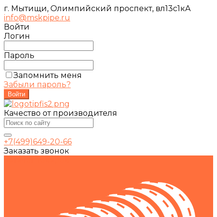
г. Мытищи, Олимпийский проспект, вл13с1кА
info@mskpipe.ru
Войти
Логин
Пароль
Запомнить меня
Забыли пароль?
Качество от производителя
+7(499)649-20-66
Заказать звонок
Каталог товаров