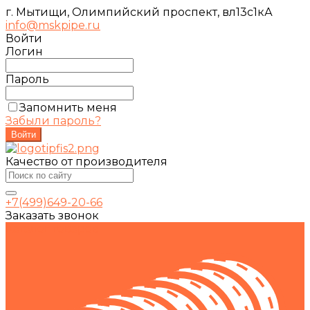
г. Мытищи, Олимпийский проспект, вл13с1кА
info@mskpipe.ru
Войти
Логин
Пароль
Запомнить меня
Забыли пароль?
Качество от производителя
+7(499)649-20-66
Заказать звонок
Каталог товаров