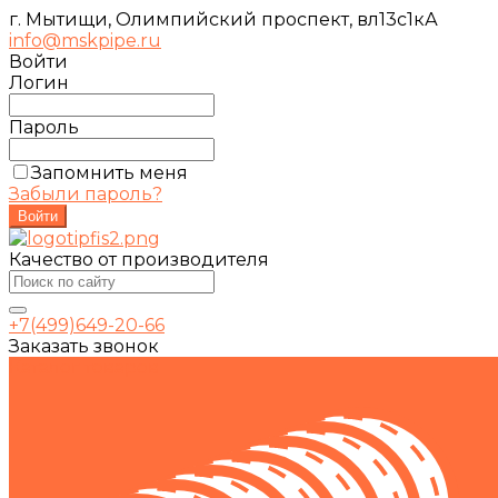
г. Мытищи, Олимпийский проспект, вл13с1кА
info@mskpipe.ru
Войти
Логин
Пароль
Запомнить меня
Забыли пароль?
Качество от производителя
+7(499)649-20-66
Заказать звонок
Каталог товаров