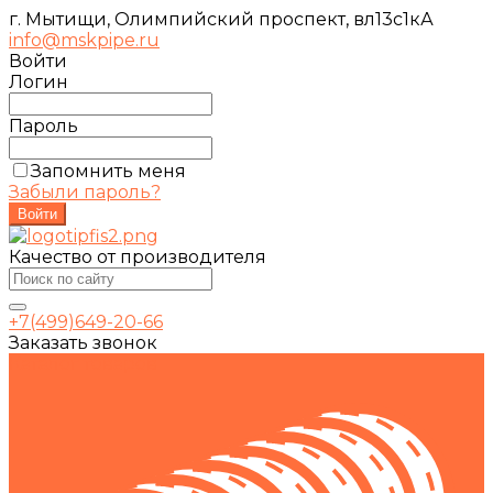
г. Мытищи, Олимпийский проспект, вл13с1кА
info@mskpipe.ru
Войти
Логин
Пароль
Запомнить меня
Забыли пароль?
Качество от производителя
+7(499)649-20-66
Заказать звонок
Каталог товаров